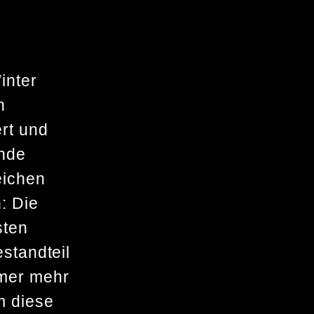
inter
n
rt und
ende
eichen
: Die
sten
standteil
mmer mehr
m diese